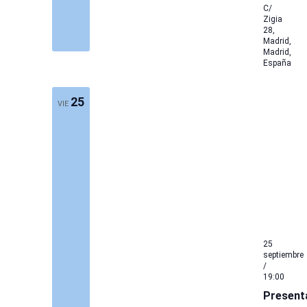
C/
Zigia
28,
Madrid,
Madrid,
España
25
VIE
25
septiembre
/
19:00
Present