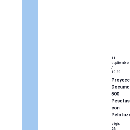
11
septiembre
/
19:30
Proyecc
Documen
500
Pesetas
con
Pelotaz
Zigia
28