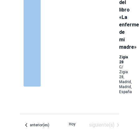
del
libro
«La
enferme
de
mi
madre»
Zigia
28
C/
Zigia
28,
Madrid,
Madrid,
España
Eventos
Hoy
siguiente(s)
Eventos
anterior(es)