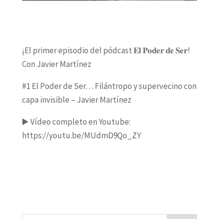
¡El primer episodio del pódcast 𝐄𝐥 𝐏𝐨𝐝𝐞𝐫 𝐝𝐞 𝐒𝐞𝐫!
Con Javier Martínez
#1 El Poder de Ser… Filántropo y supervecino con
capa invisible – Javier Martínez
▶️ Vídeo completo en Youtube:
https://youtu.be/MUdmD9Qo_ZY