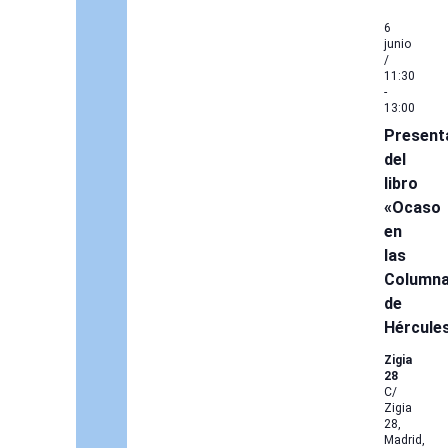
6
junio
/
11:30
-
13:00
Present
del
libro
«Ocaso
en
las
Column
de
Hércule
Zigia
28
C/
Zigia
28,
Madrid,