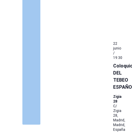
22
junio
/
19:30
Coloqui
DEL
TEBEO
ESPAÑO
Zigia
28
C/
Zigia
28,
Madrid,
Madrid,
España