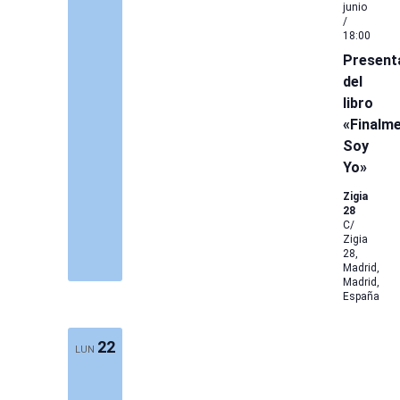
junio
/
18:00
Present
del
libro
«Finalm
Soy
Yo»
Zigia
28
C/
Zigia
28,
Madrid,
Madrid,
España
22
LUN