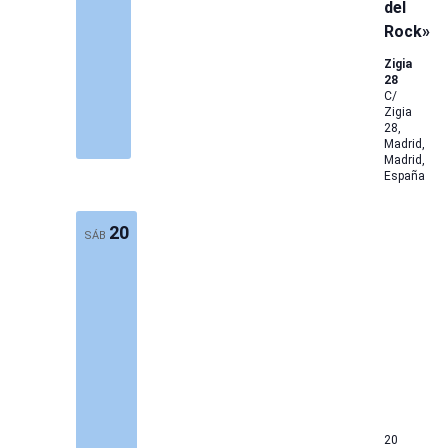
del
Rock»
Zigia
28
C/
Zigia
28,
Madrid,
Madrid,
España
20
SÁB
20