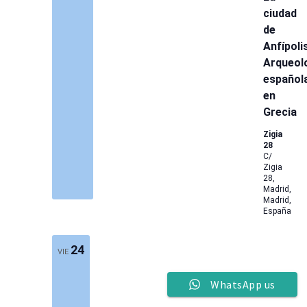
ciudad
de
Anfípolis
Arqueol
español
en
Grecia
Zigia
28
C/
Zigia
28,
Madrid,
Madrid,
España
24
VIE
WhatsApp us