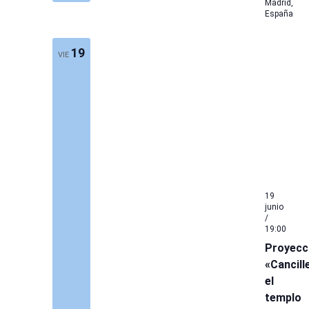
Madrid,
España
19
VIE
19
junio
/
19:00
Proyecc
«Cancill
el
templo