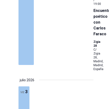
/
19:00
Encuent
poético
con
Carlos
Faraco
Zigia
28
C/
Zigia
28,
Madrid,
Madrid,
España
julio 2026
3
VIE