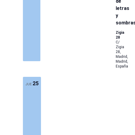
de
letras
y
sombra
Zigia
28
C/
Zigia
28,
Madrid,
Madrid,
España
25
JUE