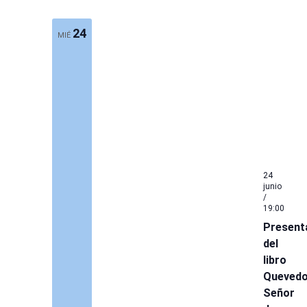
24
MIÉ
24
junio
/
19:00
Present
del
libro
Quevedo
Señor