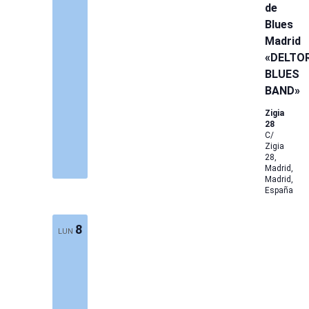
de
Blues
Madrid
«DELTO
BLUES
BAND»​
Zigia
28
C/
Zigia
28,
Madrid,
Madrid,
España
8
LUN