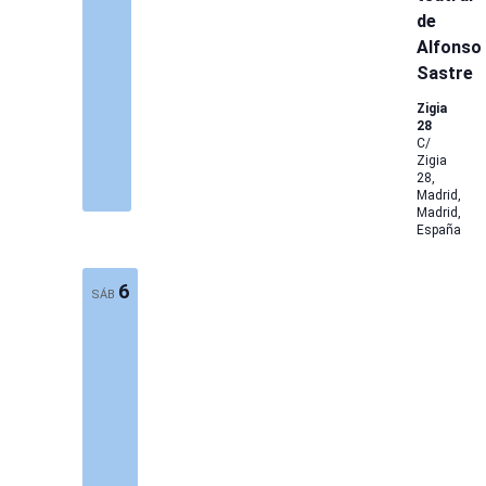
de
Alfonso
Sastre
Zigia
28
C/
Zigia
28,
Madrid,
Madrid,
España
6
SÁB