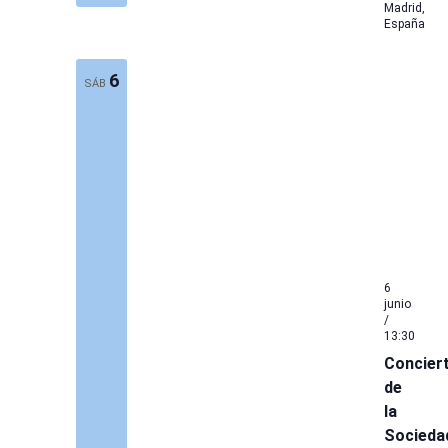
Madrid,
España
6
SÁB
6
junio
/
13:30
Concier
de
la
Socieda