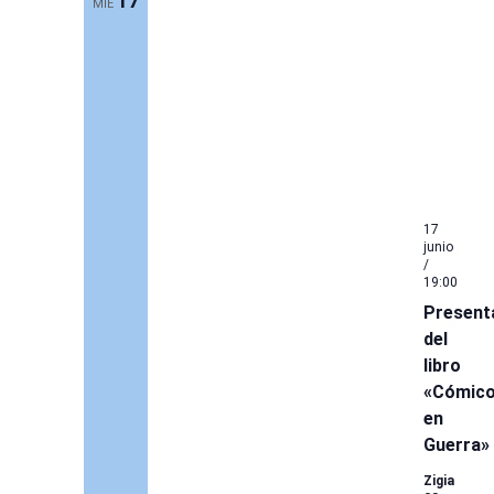
17
MIÉ
17
junio
/
19:00
Present
del
libro
«Cómic
en
Guerra»
Zigia