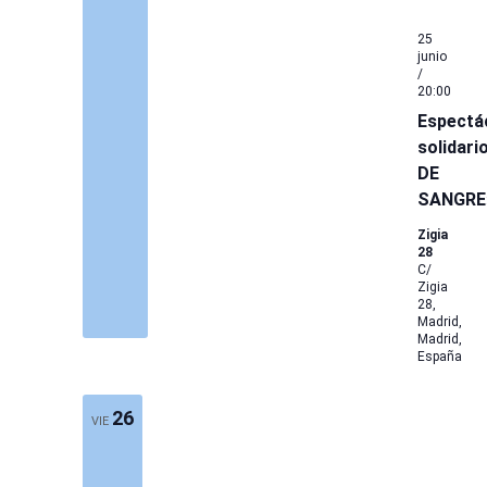
25
junio
/
20:00
Espectá
solidar
DE
SANGRE
Zigia
28
C/
Zigia
28,
Madrid,
Madrid,
España
26
VIE