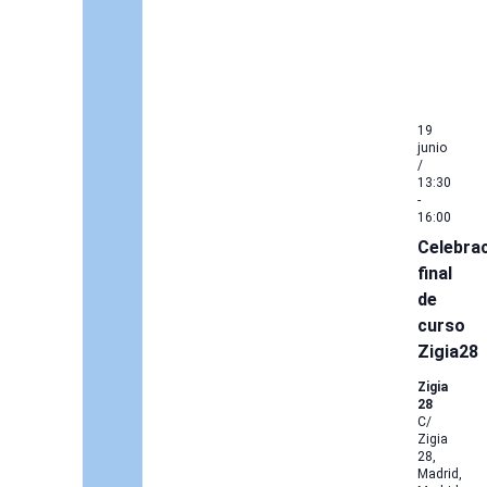
19
junio
/
13:30
-
16:00
Celebra
final
de
curso
Zigia28
Zigia
28
C/
Zigia
28,
Madrid,