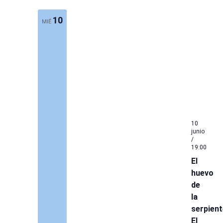
10
MIÉ
10
junio
/
19:00
El
huevo
de
la
serpient
El