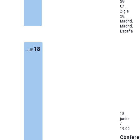
28
C/
Zigia
28,
Madrid,
Madrid,
España
18
JUE
18
junio
/
19:00
Confere