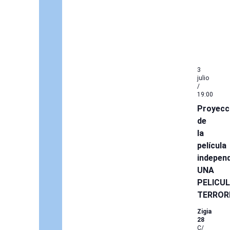
3
julio
/
19:00
Proyecc
de
la
película
independ
UNA
PELICU
TERRORI
Zigia
28
C/