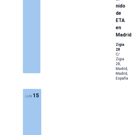
nido
de
ETA
en
Madrid
Zigia
28
C/
Zigia
28,
Madrid,
Madrid,
España
15
LUN