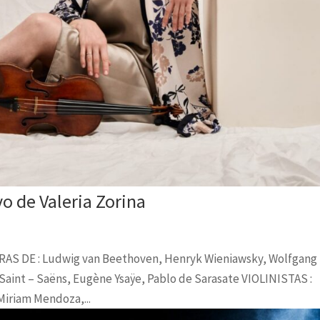
ivo de Valeria Zorina
 DE : Ludwig van Beethoven​, Henryk Wieniawsky, Wolfgang
Saint – Saëns, Eugène Ysaÿe, Pablo de Sarasate VIOLINISTAS :
Miriam Mendoza,...