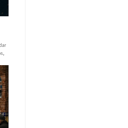
dar
os,