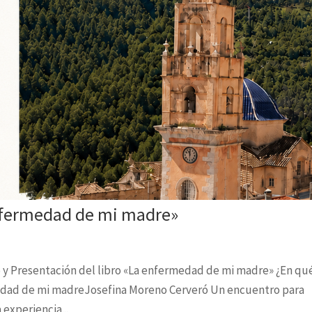
enfermedad de mi madre»
uio y Presentación del libro «La enfermedad de mi madre» ¿En qu
medad de mi madreJosefina Moreno Cerveró Un encuentro para
 experiencia...