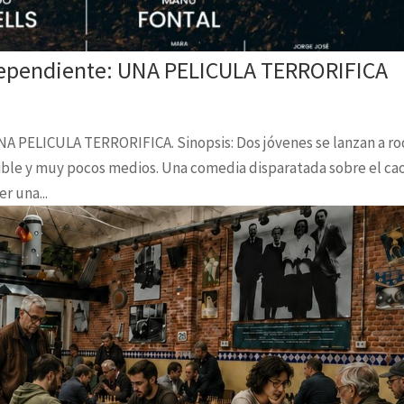
ndependiente: UNA PELICULA TERRORIFICA
NA PELICULA TERRORIFICA. Sinopsis: Dos jóvenes se lanzan a ro
ible y muy pocos medios. Una comedia disparatada sobre el ca
er una...