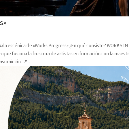
s»
N Gala escénica de «Works Progress» ¿En qué consiste? WORKS IN
ue fusiona la frescura de artistas en formación con la maestr
sumición. 📍...