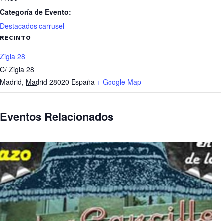
Categoría de Evento:
Destacados carrusel
RECINTO
Zigia 28
C/ Zigia 28
Madrid
,
Madrid
28020
España
+ Google Map
Eventos Relacionados