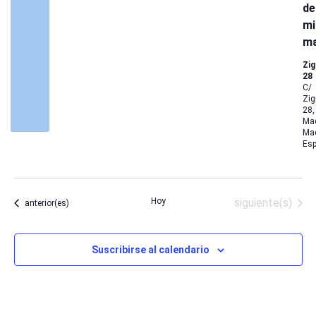
de
mi
ma
Zig
28
C/
Zig
28,
Mad
Mad
Es
Eventos
Hoy
siguiente(s)
Eventos
anterior(es)
Suscribirse al calendario