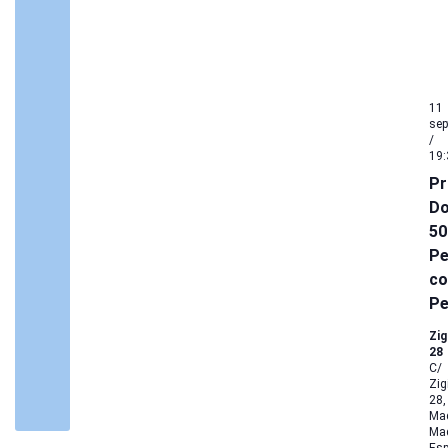
11
sep
/
19:
Pr
Do
50
Pe
co
Pe
Zig
28
C/
Zig
28,
Mad
Mad