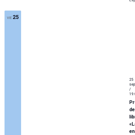
Es
25
VIE
25
sep
/
19:
Pr
de
li
«L
en