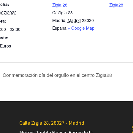
cha:
Zigia 28
Zigia28
/07/2022
C/ Zigia 28
Madrid
,
Madrid
28020
ra:
España
+ Google Map
:00 - 22:30
ste:
Euros
Conmemoración día del orgullo en el centro Zigia28
Calle Zigia 28, 28027 - Madrid
Metros Pueblo Nuevo, Barrio de la