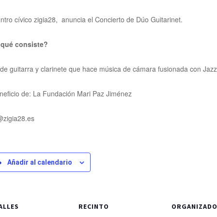
entro cívico zigia28, anuncia el Concierto de Dúo Guitarinet.
 qué consiste?
de guitarra y clarinete que hace música de cámara fusionada con Jaz
neficio de: La
Fundación Mari Paz Jiménez
@zigia28.es
Añadir al calendario
ALLES
RECINTO
ORGANIZAD