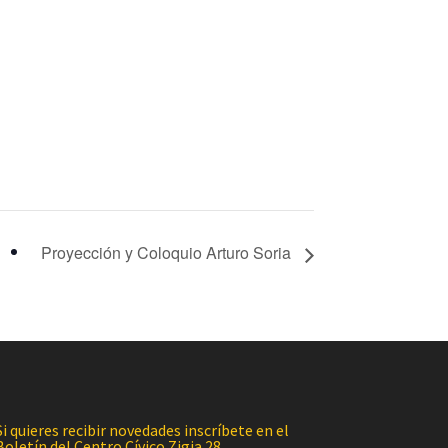
Proyección y Coloquio Arturo Soria
Si quieres recibir novedades inscríbete en el
Boletín del Centro Cívico Zigia 28