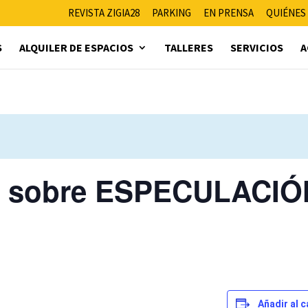
REVISTA ZIGIA28
PARKING
EN PRENSA
QUIÉNES
S
ALQUILER DE ESPACIOS
TALLERES
SERVICIOS
A
io sobre ESPECULACIÓ
Añadir al 