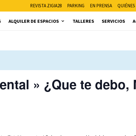
REVISTA ZIGIA28
PARKING
EN PRENSA
QUIÉNES
S
ALQUILER DE ESPACIOS
TALLERES
SERVICIOS
A
ental » ¿Que te debo,