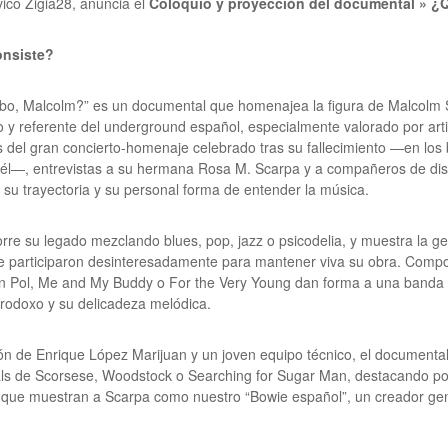
vico Zigia28, anuncia el
Coloquio y proyección del documental
» ¿
onsiste?
bo, Malcolm?” es un documental que homenajea la figura de Malcolm
 y referente del underground español, especialmente valorado por artis
 del gran concierto-homenaje celebrado tras su fallecimiento —en los b
 él—, entrevistas a su hermana Rosa M. Scarpa y a compañeros de dis
 su trayectoria y su personal forma de entender la música.
corre su legado mezclando blues, pop, jazz o psicodelia, y muestra la 
 participaron desinteresadamente para mantener viva su obra. Compo
n Pol, Me and My Buddy o For the Very Young dan forma a una banda
erodoxo y su delicadeza melódica.
ón de Enrique López Marijuan y un joven equipo técnico, el documental
als de Scorsese, Woodstock o Searching for Sugar Man, destacando po
 que muestran a Scarpa como nuestro “Bowie español”, un creador genial,