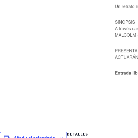
Un retrato 
SINOPSIS
A través ca
MALCOLM 
PRESENTAN:
ACTUARÁN: 
Entrada li
DETALLES