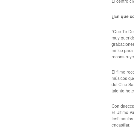
El centro cí
¿En qué c
“Qué Te De
muy querido
grabaciones
mítico para
reconstruye
El filme re
músicos que
del Cine Sa
talento het
Con direcci
El Último V
testimonios
encasillar.