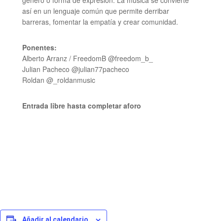
género o forma de expresión. La música se convierte
así en un lenguaje común que permite derribar
barreras, fomentar la empatía y crear comunidad.
Ponentes:
Alberto Arranz / FreedomB @freedom_b_
Julian Pacheco @julian77pacheco
Roldan @_roldanmusic
Entrada libre hasta completar aforo
Añadir al calendario