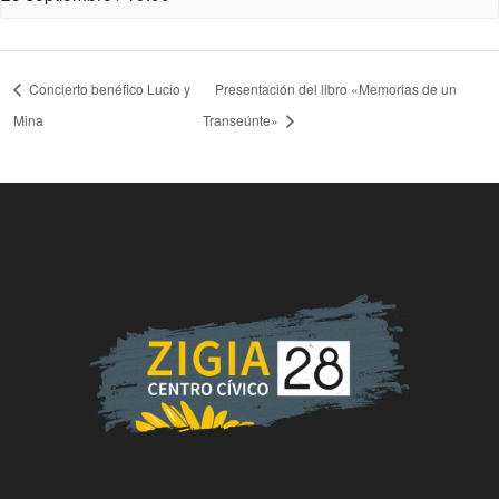
Concierto benéfico Lucio y
Presentación del libro «Memorias de un
Mina
Transeúnte»