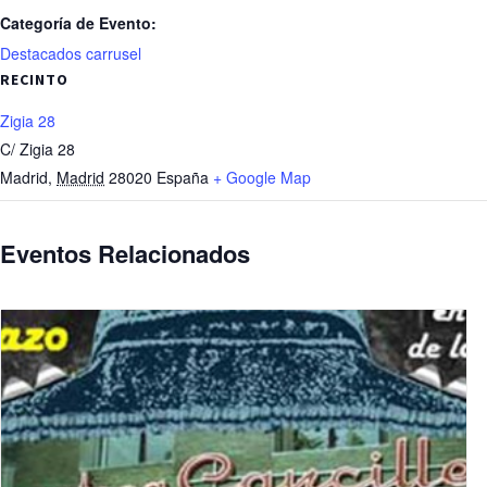
Categoría de Evento:
Destacados carrusel
RECINTO
Zigia 28
C/ Zigia 28
Madrid
,
Madrid
28020
España
+ Google Map
Eventos Relacionados