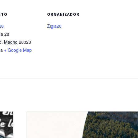
NTO
ORGANIZADOR
28
Zigia28
ia 28
d
,
Madrid
28020
ña
+ Google Map