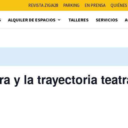
REVISTA ZIGIA28
PARKING
EN PRENSA
QUIÉNES
S
ALQUILER DE ESPACIOS
TALLERES
SERVICIOS
A
a y la trayectoria teat