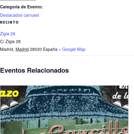
Categoría de Evento:
Destacados carrusel
RECINTO
Zigia 28
C/ Zigia 28
Madrid
,
Madrid
28020
España
+ Google Map
Eventos Relacionados