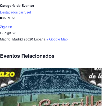
Categoría de Evento:
Destacados carrusel
RECINTO
Zigia 28
C/ Zigia 28
Madrid
,
Madrid
28020
España
+ Google Map
Eventos Relacionados