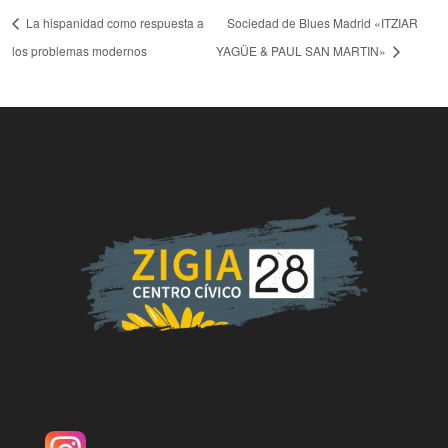
La hispanidad como respuesta a
Sociedad de Blues Madrid «ITZIAR
los problemas modernos
YAGÜE & PAUL SAN MARTIN»