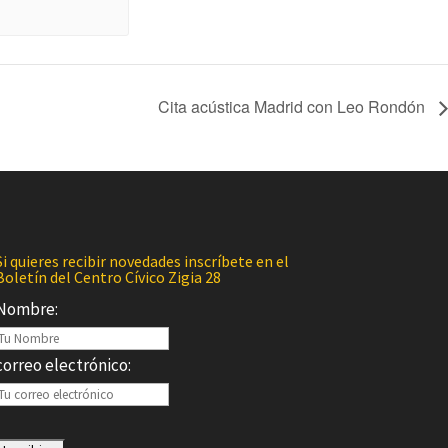
Cita acústica Madrid con Leo Rondón
Si quieres recibir novedades inscríbete en el
Boletín del Centro Cívico Zigia 28
Nombre:
correo electrónico: