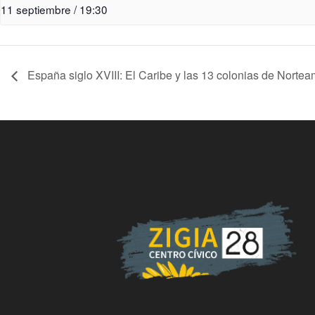
11 septiembre / 19:30
España siglo XVIII: El Caribe y las 13 colonias de Nortea