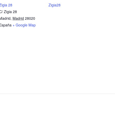
Zigia 28
Zigia28
C/ Zigia 28
Madrid
,
Madrid
28020
España
+ Google Map