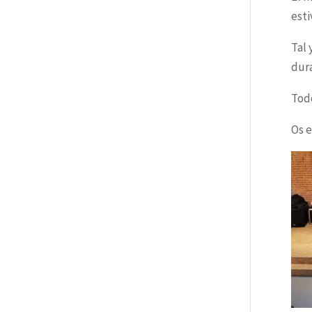
esti
Tal 
dura
Todo
Os 