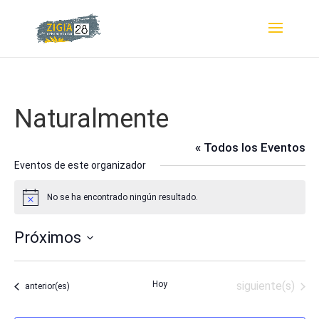
Naturalmente
« Todos los Eventos
Eventos de este organizador
No se ha encontrado ningún resultado.
Aviso
Próximos
Selecciona
la
Eventos
Hoy
siguiente(s)
Eventos
anterior(es)
fecha.