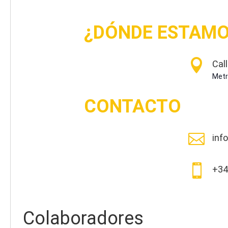
¿DÓNDE ESTAMO

Call
Metr
CONTACTO

inf

+34
Colaboradores