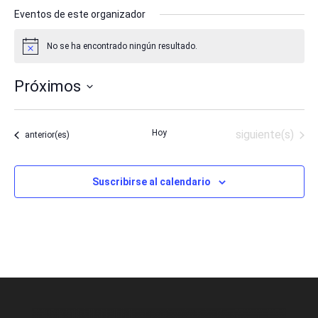
Eventos de este organizador
No se ha encontrado ningún resultado.
Aviso
Próximos
Selecciona
la
Eventos
Hoy
siguiente(s)
Eventos
anterior(es)
fecha.
Suscribirse al calendario