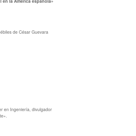
al en la América española»
débiles
de César Guevara
r en Ingeniería, divulgador
te».