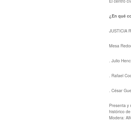
El centro cí
¿En qué c
JUSTICIA 
Mesa Redond
.
Julio Hen
. Rafael Co
. César Gu
Presenta y
histórico d
Modera: Alf