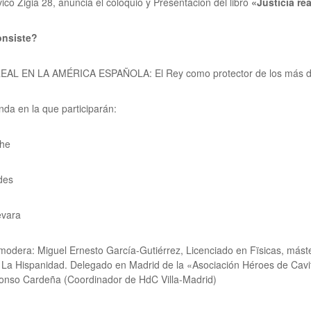
vico Zigia 28, anuncia el coloquio y Presentación del libro
«Justicia re
onsiste?
REAL EN LA AMÉRICA ESPAÑOLA:
El Rey como protector de los más 
a en la que participarán:
che
des
evara
 modera:
Miguel Ernesto García-Gutiérrez,
Licenciado en Fïsicas, máste
e La Hispanidad. Delegado en Madrid de la «Asociación Héroes de Cavi
onso Cardeña (Coordinador de HdC Villa-Madrid)