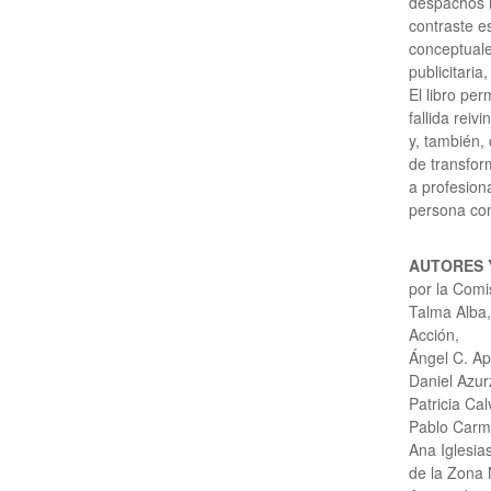
despachos i
contraste e
conceptuale
publicitaria
El libro pe
fallida rei
y, también,
de transfor
a profesiona
persona com
AUTORES 
por la Comi
Talma Alba,
Acción,
Ángel C. Ap
Daniel Azur
Patricia Cal
Pablo Carmo
Ana Iglesia
de la Zona 