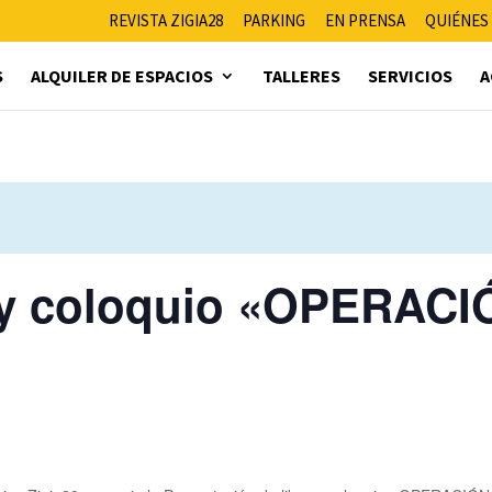
REVISTA ZIGIA28
PARKING
EN PRENSA
QUIÉNES
S
ALQUILER DE ESPACIOS
TALLERES
SERVICIOS
A
ro y coloquio «OPERA