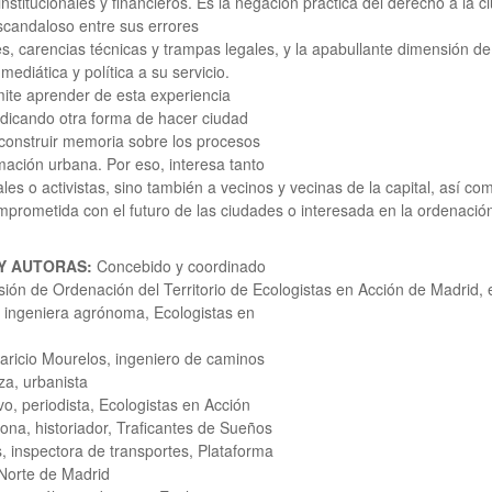
nstitucionales y financieros. Es la negación práctica del derecho a la 
scandaloso entre sus errores
s, carencias técnicas y trampas legales, y la apabullante dimensión de
, mediática y política a su servicio.
rmite aprender de esta experiencia
vindicando otra forma de hacer ciudad
 construir memoria sobre los procesos
mación urbana. Por eso, interesa tanto
les o activistas, sino también a vecinos y vecinas de la capital, así co
prometida con el futuro de las ciudades o interesada en la ordenación t
Y AUTORAS:
Concebido y coordinado
sión de Ordenación del Territorio de Ecologistas en Acción de Madrid, e
 ingeniera agrónoma, Ecologistas en
aricio Mourelos, ingeniero de caminos
za, urbanista
vo, periodista, Ecologistas en Acción
na, historiador, Traficantes de Sueños
s, inspectora de transportes, Plataforma
Norte de Madrid