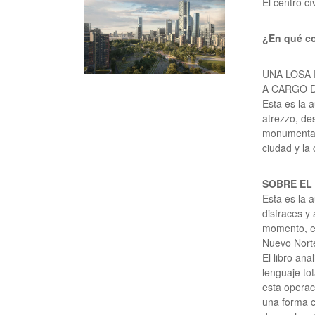
El centro c
¿En qué c
UNA LOSA
A CARGO D
Esta es la 
atrezzo, de
monumental 
ciudad y la
SOBRE EL 
Esta es la 
disfraces y
momento, e
Nuevo Norte
El libro ana
lenguaje to
esta operac
una forma c