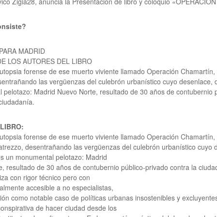
ívico Zigia28, anuncia la Presentación de libro y coloquio «OPERACI
onsiste?
 PARA MADRID
E LOS AUTORES DEL LIBRO
autopsia forense de ese muerto viviente llamado Operación Chamartín,
sentrañando las vergüenzas del culebrón urbanístico cuyo desenlace,
pelotazo: Madrid Nuevo Norte, resultado de 30 años de contubernio pú
 ciudadanía.
LIBRO:
autopsia forense de ese muerto viviente llamado Operación Chamartín
 atrezzo, desentrañando las vergüenzas del culebrón urbanístico cuyo 
s un monumental pelotazo: Madrid
, resultado de 30 años de contubernio público-privado contra la ciudad
liza con rigor técnico pero con
talmente accesible a no especialistas,
ión como notable caso de políticas urbanas insostenibles y excluyente
onspirativa de hacer ciudad desde los