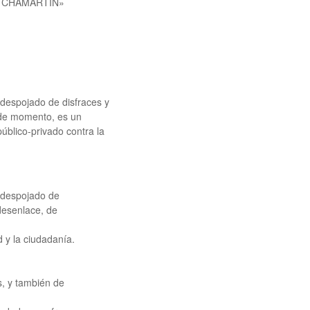
ÓN CHAMARTÍN»​
 despojado de disfraces y
 de momento, es un
blico-privado contra la
, despojado de
desenlace, de
 y la ciudadanía.
s, y también de