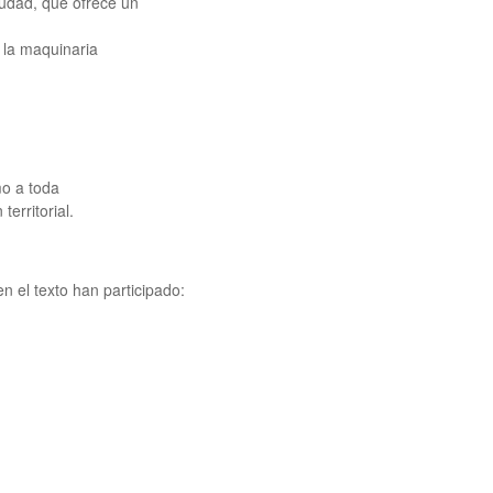
ciudad, que ofrece un
 la maquinaria
mo a toda
erritorial.
n el texto han participado: