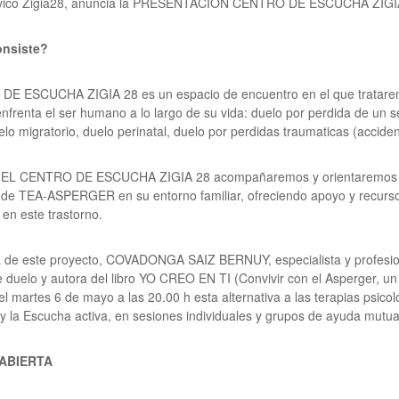
cívico Zigia28, anuncia la PRESENTACIÓN CENTRO DE ESCUCHA ZIG
onsiste?
DE ESCUCHA ZIGIA 28 es un espacio de encuentro en el que trataremo
enfrenta el ser humano a lo largo de su vida: duelo por perdida de un s
elo migratorio, duelo perinatal, duelo por perdidas traumaticas (acciden
EL CENTRO DE ESCUCHA ZIGIA 28 acompañaremos y orientaremos a f
 de TEA-ASPERGER en su entorno familiar, ofreciendo apoyo y recurs
 en este trastorno.
ra de este proyecto, COVADONGA SAIZ BERNUY, especialista y profes
 duelo y autora del libro YO CREO EN TI (Convivir con el Asperger, un
el martes 6 de mayo a las 20.00 h esta alternativa a las terapias psicol
 y la Escucha activa, en sesiones individuales y grupos de ayuda mutua
ABIERTA