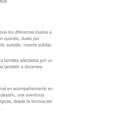
IA28
s los diferentes duelos a
er querido, duelo por
te, suicidio, muerte súbita).
amilias afectadas por un
os también a docentes
ional en acompañamiento en
 desafío, una aventura)
ógicas, desde la técnica del
.