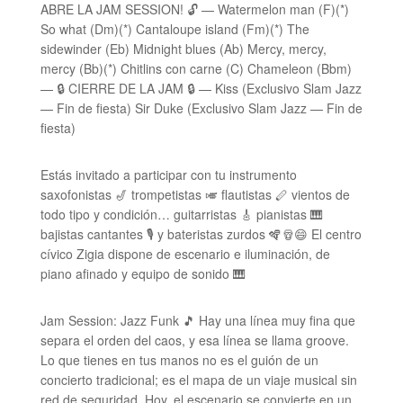
ABRE LA JAM SESSION! 🔓 — Watermelon man (F)(*)
So what (Dm)(*) Cantaloupe island (Fm)(*) The
sidewinder (Eb) Midnight blues (Ab) Mercy, mercy,
mercy (Bb)(*) Chitlins con carne (C) Chameleon (Bbm)
— 🔒 CIERRE DE LA JAM 🔒 — Kiss (Exclusivo Slam Jazz
— Fin de fiesta) Sir Duke (Exclusivo Slam Jazz — Fin de
fiesta)
Estás invitado a participar con tu instrumento
saxofonistas 🎷 trompetistas 🎺 flautistas 🪈 vientos de
todo tipo y condición… guitarristas 🎸 pianistas 🎹
bajistas cantantes 🎙 y bateristas zurdos 🪇🪘😄 El centro
cívico Zigia dispone de escenario e iluminación, de
piano afinado y equipo de sonido 🎹
Jam Session: Jazz Funk 🎵 Hay una línea muy fina que
separa el orden del caos, y esa línea se llama groove.
Lo que tienes en tus manos no es el guión de un
concierto tradicional; es el mapa de un viaje musical sin
red de seguridad. Hoy, el escenario se convierte en un