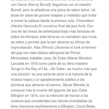
con Carne (Kenny Burrell) Seguimos con el maestro
Burrell, pero le añadimos una pizca de sabor latino. Un
blues en clave de groove relajado y melódico que invita
a mover la cabeza desde la primera nota. Chameleon
(Herbie Hancock) El monstruo final del jazz-funk. Con
una de las líneas de sintetizador/bajo más famosas de
todos los tiempos, este tema es un camaleón que muta,
se estira y permite que la jam alcance su clímax de
improvisación. Kiss (Prince) Llevamos el funk al terreno
del pop con este clásico atemporal de Prince.
Minimalista, bailable, sexy. Sir Duke (Stevie Wonder)
Lanzada en 1976 como parte de su obra maestra
Songs in the Key of Life, «Sir Duke» es mucho más que
una canción: es una carta de amor a la historia de la
música negra y un agradecimiento público a los
pioneros que abrieron el camino. Stevie Wonder la
compuso tras la muerte del gigante del jazz Duke
Ellington en 1974, con la intención de honrar a los
músicos que consideraba sus héroes inolvidables (la
letra menciona explícitamente a Ellington, Count Basie,