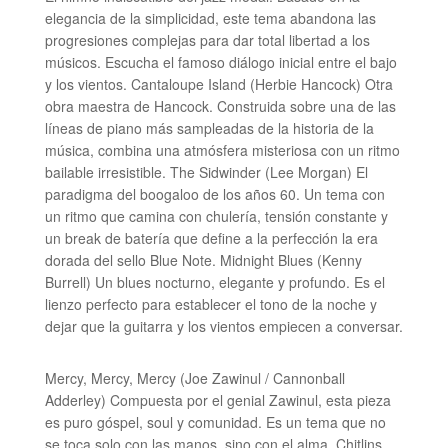
elegancia de la simplicidad, este tema abandona las
progresiones complejas para dar total libertad a los
músicos. Escucha el famoso diálogo inicial entre el bajo
y los vientos. Cantaloupe Island (Herbie Hancock) Otra
obra maestra de Hancock. Construida sobre una de las
líneas de piano más sampleadas de la historia de la
música, combina una atmósfera misteriosa con un ritmo
bailable irresistible. The Sidwinder (Lee Morgan) El
paradigma del boogaloo de los años 60. Un tema con
un ritmo que camina con chulería, tensión constante y
un break de batería que define a la perfección la era
dorada del sello Blue Note. Midnight Blues (Kenny
Burrell) Un blues nocturno, elegante y profundo. Es el
lienzo perfecto para establecer el tono de la noche y
dejar que la guitarra y los vientos empiecen a conversar.
Mercy, Mercy, Mercy (Joe Zawinul / Cannonball
Adderley) Compuesta por el genial Zawinul, esta pieza
es puro góspel, soul y comunidad. Es un tema que no
se toca solo con las manos, sino con el alma. Chitlins