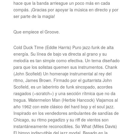
hace que la banda arriesgue un poco más en cada
compás. ¡Gracias por apoyar la música en directo y por
ser parte de la magia!
Que empiece el Groove.
Cold Duck Time (Eddie Harris) Puro jazz-funk de alta
energía. Su línea de bajo va directa al grano y su
melodía es tan simple como efectiva. Un tema diseñado
para que los solistas quemen sus instrumentos. Chank
(John Scofield) Un homenaje instrumental al rey del
ritmo, James Brown. Firmado por el guitarrista John
Scofield, es un laberinto de funk sincopado, acordes
rasgados («scratch») y una sección rítmica que no da
tregua. Watermelon Man (Herbie Hancock) Viajamos al
año 1962 con este clásico del hard bop y el soul jazz.
Inspirado en los vendedores ambulantes de sandías de
Chicago, su ritmo pegadizo y su riff de vientos son
instantáneamente reconocibles. So What (Miles Davis)
El himno indiscutible del jazz modal. Basado en la