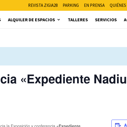
REVISTA ZIGIA28
PARKING
EN PRENSA
QUIÉNES
S
ALQUILER DE ESPACIOS
TALLERES
SERVICIOS
A
ncia «Expediente Nadi
ncia la Exposición y conferencia
«Expediente
A