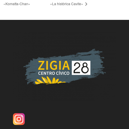
«Komatta-Chan»
«La histórica Cavite»