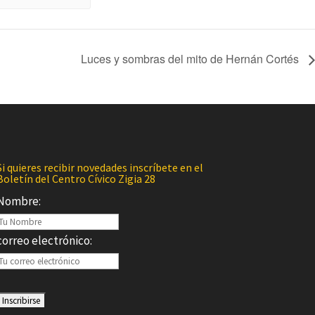
Luces y sombras del mito de Hernán Cortés
Si quieres recibir novedades inscríbete en el
Boletín del Centro Cívico Zigia 28
Nombre:
correo electrónico: