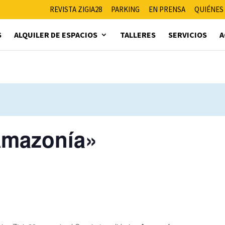
REVISTA ZIGIA28
PARKING
EN PRENSA
QUIÉNES
S
ALQUILER DE ESPACIOS
TALLERES
SERVICIOS
A
«Amazonía»