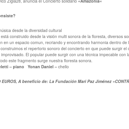
vico Zigia28, anuncia el Concierto solidario
«
Amazonía
«
onsiste?
úsica desde la diversidad cultural
 está construido desde la visión multi sonora de la floresta, diversos so
n en un espacio comun, recriando y encontrando harmonia dentro de l
 construimos el repertorio sonoro del concierto en que puede surgir el 
 improvisado. El popular puede surgir con una técnica impecable con l
 todo este fragmento surge nuestra floresta sonora.
letti –
piano Yonan Daniel –
chello
10 EUROS, A beneficio de: La Fundación Mari Paz Jiménez «CON