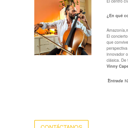
El centro cí
¿En qué c
Amazonía,
m
El concierto
que convive
perspectiva
innovador o
clásica. De
Vinny Cape
ُ Entrada 
CONTÁCTANOS