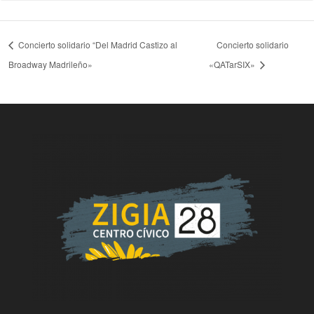
Concierto solidario “Del Madrid Castizo al
Concierto solidario
Broadway Madrileño»
«QATarSIX»