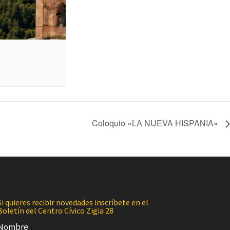
Coloquio «LA NUEVA HISPANIA»
Si quieres recibir novedades inscríbete en el
Boletín del Centro Cívico Zigia 28
Nombre: