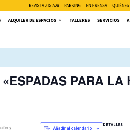
REVISTA ZIGIA28
PARKING
EN PRENSA
QUIÉNES
S
ALQUILER DE ESPACIOS
TALLERES
SERVICIOS
A
ón «ESPADAS PARA LA
DETALLES
cción y
Añadir al calendario