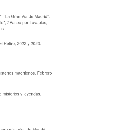
”, “La Gran Vía de Madrid”.
rid”, 2Paseo por Lavapiés,
vos
El Retiro, 2022 y 2023.
isterios madrileños. Febrero
e misterios y leyendas.
obre misterios de Madrid.