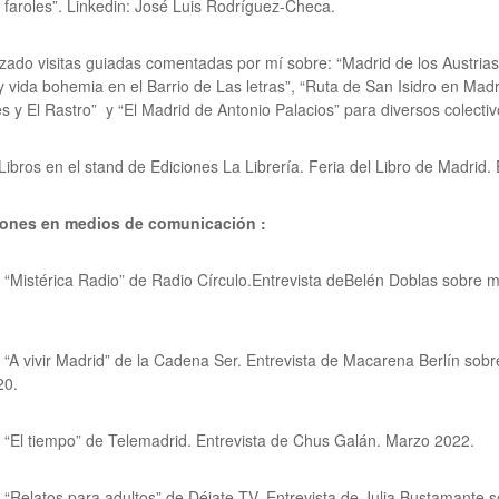
y faroles”. Linkedin: José Luis Rodríguez-Checa.
zado visitas guiadas comentadas por mí sobre: “Madrid de los Austrias
 y vida bohemia en el Barrio de Las letras”, “Ruta de San Isidro en Mad
 y El Rastro” y “El Madrid de Antonio Palacios” para diversos colecti
Libros en el stand de Ediciones La Librería. Feria del Libro de Madrid. 
ones en medios de comunicación :
“Mistérica Radio” de Radio Círculo.Entrevista deBelén Doblas sobre m
“A vivir Madrid” de la Cadena Ser. Entrevista de Macarena Berlín sobr
20.
“El tiempo” de Telemadrid. Entrevista de Chus Galán. Marzo 2022.
“Relatos para adultos” de Déjate TV. Entrevista de Julia Bustamante s