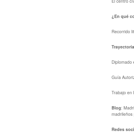
El centro cí
¿En qué c
Recorrido li
Trayectori
Diplomado e
Guía Autori
Trabajo en 
Blog
: Madr
madrileños 
Redes soci