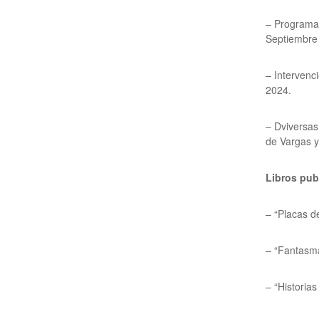
– Programa 
Septiembre
– Intervenc
2024.
– Dviversas
de Vargas y
Libros pub
– “Placas d
– “Fantasma
– “Historias