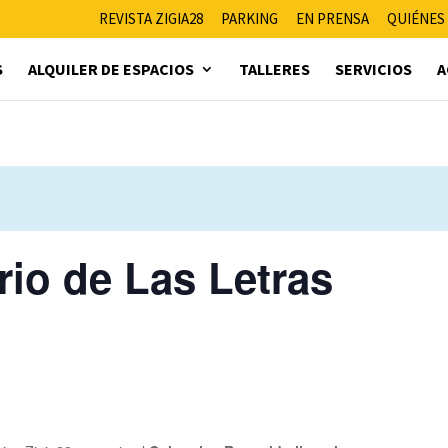
REVISTA ZIGIA28
PARKING
EN PRENSA
QUIÉNES
S
ALQUILER DE ESPACIOS
TALLERES
SERVICIOS
A
rrio de Las Letras