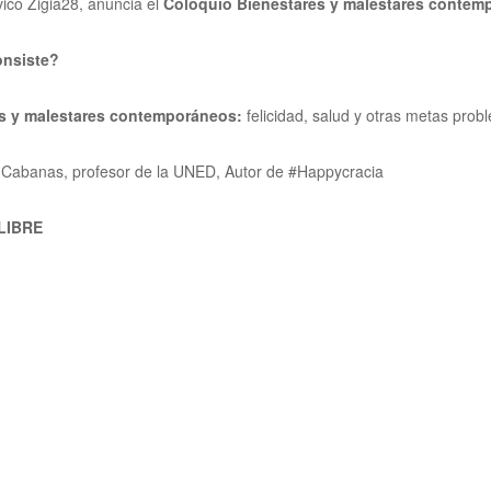
vico Zigia28, anuncia el
Coloquio
Bienestares y malestares
contem
onsiste?
s y malestares contemporáneos:
felicidad, salud y otras metas prob
Cabanas, profesor de la UNED, Autor de #Happycracia
LIBRE