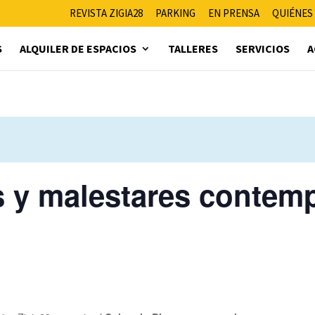
REVISTA ZIGIA28
PARKING
EN PRENSA
QUIÉNES
S
ALQUILER DE ESPACIOS
TALLERES
SERVICIOS
A
s y malestares contem