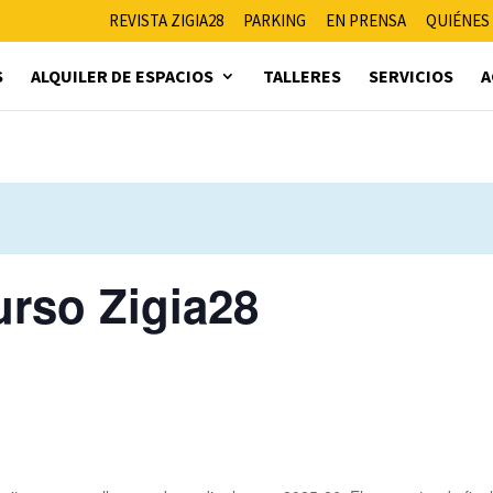
REVISTA ZIGIA28
PARKING
EN PRENSA
QUIÉNES
S
ALQUILER DE ESPACIOS
TALLERES
SERVICIOS
A
urso Zigia28