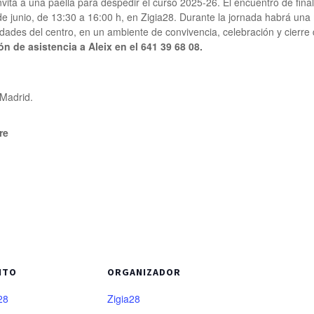
nvita a una paella para despedir el curso 2025-26. El encuentro de final
de junio, de 13:30 a 16:00 h, en Zigia28. Durante la jornada habrá u
vidades del centro, en un ambiente de convivencia, celebración y cierre
n de asistencia a Aleix en el 641 39 68 08.
 Madrid.
re
NTO
ORGANIZADOR
28
Zigia28