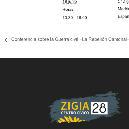
19 junio
C/ Zig
Madri
Hora:
Espa
13:30 - 16:00
Conferencia sobre la Guerra civil «La Rebelión Cantonal