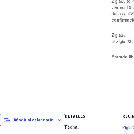
Zigia28 te i
viernes 19 
de las acti
confirmació
Zigia28
c/ Zigia 28,
Entrada lib
DETALLES
RECI
Añadir al calendario
Fecha:
Zigia 