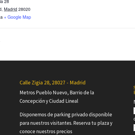
ia 28
d
,
Madrid
28020
ña
+ Google Map
»
Calle Zigia 28, 28027 - Madrid
Metros Pueblo Nuevo, Barrio de la
Concepción y Ciudad Lineal
Disponemos de parking privado disponible
para nuestros visitantes. Reserva tu plaza y
conoce nuestros precios