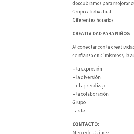
descubramos para mejorar cu
Grupo / Individual
Diferentes horarios
CREATIVIDAD PARA NIÑOS
Al conectar con la creativida
confianza en sí mismos y la
– la expresión
– la diversión
– el aprendizaje
– la colaboración
Grupo
Tarde
CONTACTO:
Mercedes Gómez