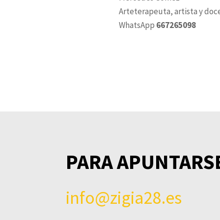
Arteterapeuta, artista y doc
WhatsApp
667265098
PARA APUNTARSE
info@zigia28.es