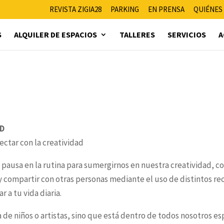
REVISTA ZIGIA28
PARKING
EN PRENSA
QUIÉNES
S
ALQUILER DE ESPACIOS
TALLERES
SERVICIOS
A
AD
ctar con la creatividad
pausa en la rutina para sumergirnos en nuestra creatividad, c
 compartir con otras personas mediante el uso de distintos rec
 a tu vida diaria.
a de niños o artistas, sino que está dentro de todos nosotros e