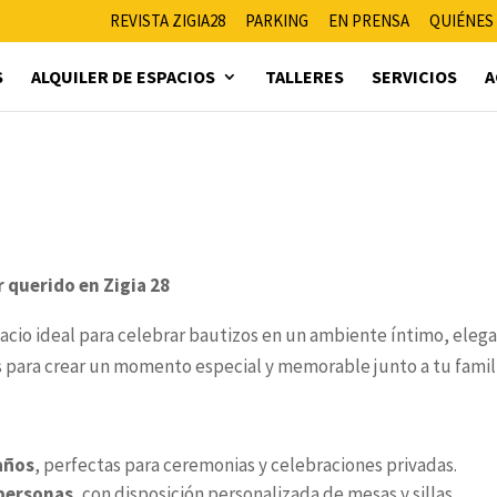
REVISTA ZIGIA28
PARKING
EN PRENSA
QUIÉNES
S
ALQUILER DE ESPACIOS
TALLERES
SERVICIOS
A
r querido en Zigia 28
acio ideal para celebrar bautizos en un ambiente íntimo, eleg
 para crear un momento especial y memorable junto a tu famili
años
, perfectas para ceremonias y celebraciones privadas.
 personas
, con disposición personalizada de mesas y sillas.